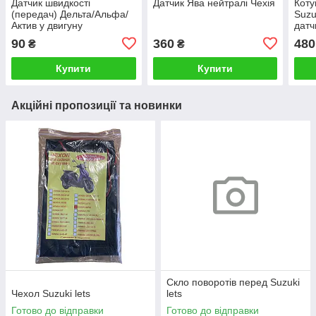
Датчик швидкості
Датчик Ява нейтралі Чехія
Коту
(передач) Дельта/Альфа/
Suzu
Актив у двигуну
датч
90
360
480
₴
₴
Купити
Купити
Акційні пропозиції та новинки
Скло поворотів перед Suzuki
Чехол Suzuki lets
lets
Готово до відправки
Готово до відправки