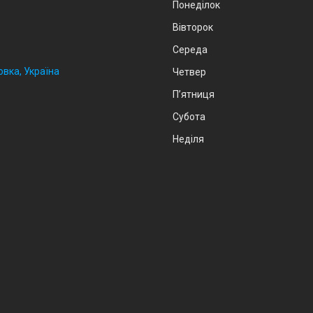
Понеділок
Вівторок
Середа
овка, Україна
Четвер
Пʼятниця
Субота
Неділя