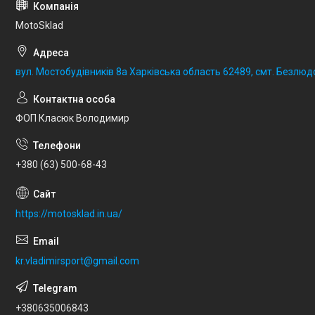
MotoSklad
вул. Мостобудівників 8а Харківська область 62489, смт. Безлюд
ФОП Класюк Володимир
+380 (63) 500-68-43
https://motosklad.in.ua/
kr.vladimirsport@gmail.com
+380635006843