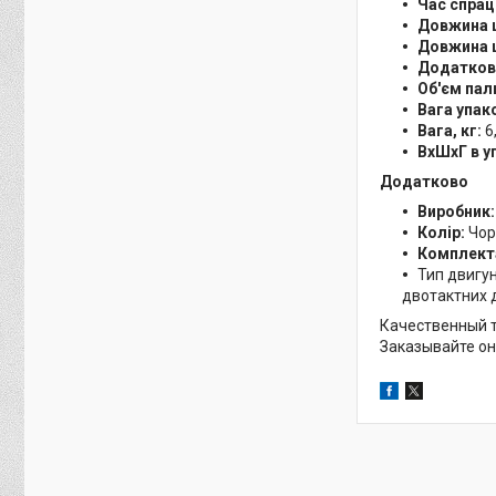
Час спрац
Довжина 
Довжина ш
Додатков
Об'єм пал
Вага упак
Вага, кг:
6
ВхШхГ в у
Додатково
Виробник:
Колір:
Чор
Комплект
Тип двигун
двотактних дв
Качественный т
Заказывайте он