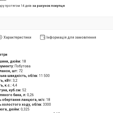
ару протягом 14 днів
за рахунок покупця
Характеристики
Інформація для замовлення
етри
шини, дюйм:
18
рументу:
Побутова
ланок, шт:
72
на швидкість, об/хв:
11 500
ь, кВт:
3,2
, к.с.:
4,4
уна, куб.см:
52
ляного бака, л:
0,26
 обертання ланцюга, м/с:
18
 холостого ходу, об/хв:
3300
цюга, дюйм:
0,325