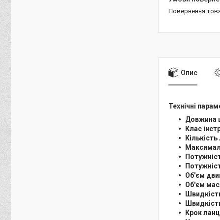
повернення тов
Опис
Технічні парам
Довжина 
Клас інст
Кількість 
Максималь
Потужніст
Потужність
Об'єм двиг
Об'єм мас
Швидкість
Швидкість
Крок лан