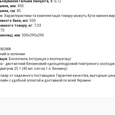
ьовування гальма ланцюга, з:
0,12
шини, мм:
450
ини, см:
45
о:
Характеристики та комплектація товару можуть бути змінені в
ивного бака, мл:
550
ованого товару, кг:
7,33
,73
паковці, мм:
500х295х290
NOWA
ний із зеленим
ація:
Бензопила; Інструкція з експлуатації
а - двотактний бензиновий одноциліндровий повітряного охолоджен
игунів 25:1 (40 мл. олії на 1 л. бензину).
овар от надежного поставщика. Гарантия качества, выгодные цен
лайн с удобной оплатой и доставкой по всей Украине.