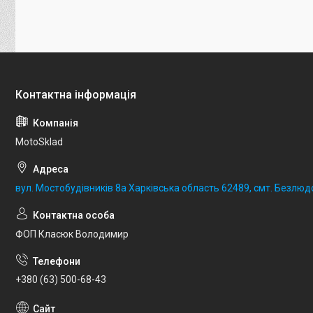
MotoSklad
вул. Мостобудівників 8а Харківська область 62489, смт. Безлюд
ФОП Класюк Володимир
+380 (63) 500-68-43