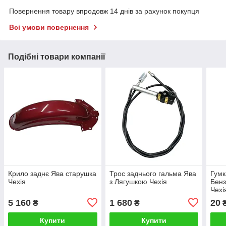
Повернення товару впродовж 14 днів за рахунок покупця
Всі умови повернення
Подібні товари компанії
Крило заднє Ява старушка
Трос заднього гальма Ява
Гумк
Чехія
з Лягушкою Чехія
Бенз
Чехі
5 160
1 680
20
₴
₴
Купити
Купити