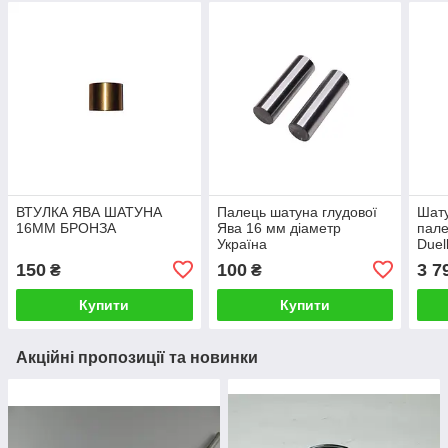
ВТУЛКА ЯВА ШАТУНА
Палець шатуна глудової
Шату
16ММ БРОНЗА
Ява 16 мм діаметр
пале
Україна
Duel
150
100
3 7
₴
₴
Купити
Купити
Акційні пропозиції та новинки