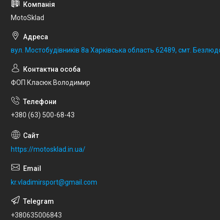
MotoSklad
вул. Мостобудівників 8а Харківська область 62489, смт. Безлюд
ФОП Класюк Володимир
+380 (63) 500-68-43
https://motosklad.in.ua/
kr.vladimirsport@gmail.com
+380635006843