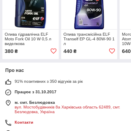
Олива гідравлічна ELF
Олива трансмісійна ELF
Мот
Moto Fork Oil 10 W 0,5 л
Tranself EP GL-4 80W-90 1
Atom
виделкова
л
10W
380
440
640
₴
₴
Про нас
91% позитивних з 350 відгуків за рік
Працює з 31.10.2017
м. смт. Безлюдовка
вул. Мостобудівників 8а Харківська область 62489, смт.
Безлюдовка, Україна
Контакти