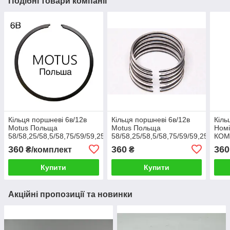
Подібні товари компанії
Кільця поршневі 6в/12в
Кільця поршневі 6в/12в
Кіль
Motus Польща
Motus Польща
Ном
58/58,25/58,5/58,75/59/59,25/59,5
58/58,25/58,5/58,75/59/59,25/59,5
КОМ
360
360
360
₴/комплект
₴
Купити
Купити
Акційні пропозиції та новинки