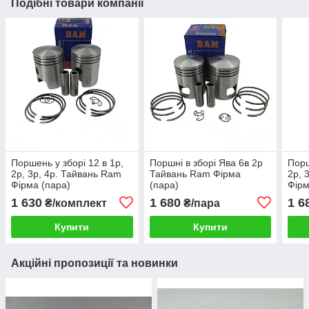
Подібні товари компанії
Поршень у зборі 12 в 1р,
Поршні в зборі Ява 6в 2р
Порш
2р, 3р, 4р. Тайвань Ram
Тайвань Ram Фірма
2р, 
Фірма (пара)
(пара)
Фірм
1 630
1 680
1 6
₴/комплект
₴/пара
Купити
Купити
Акційні пропозиції та новинки