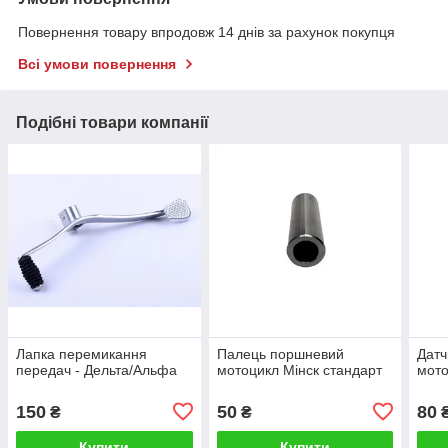
Повернення товару впродовж 14 днів за рахунок покупця
Всі умови повернення
Подібні товари компанії
Лапка перемикання
Палець поршневий
Датч
передач - Дельта/Альфа
мотоцикл Мінск стандарт
мото
150
50
80
₴
₴
Купити
Купити