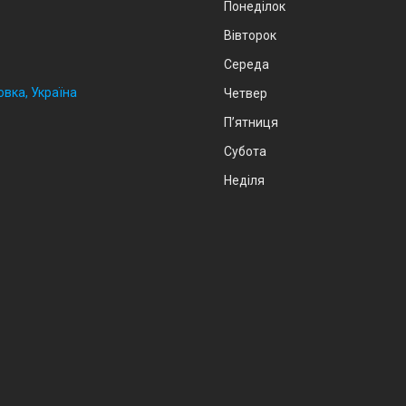
Понеділок
Вівторок
Середа
овка, Україна
Четвер
Пʼятниця
Субота
Неділя