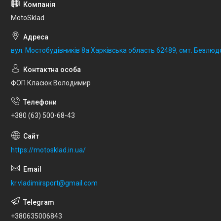
MotoSklad
вул. Мостобудівників 8а Харківська область 62489, смт. Безлюд
ФОП Класюк Володимир
+380 (63) 500-68-43
https://motosklad.in.ua/
kr.vladimirsport@gmail.com
+380635006843