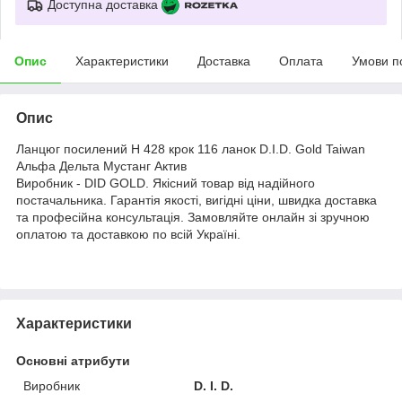
Доступна доставка
Опис
Характеристики
Доставка
Оплата
Умови п
Опис
Ланцюг посилений Н 428 крок 116 ланок D.I.D. Gold Taiwan
Альфа Дельта Мустанг Актив
Виробник - DID GOLD. Якісний товар від надійного
постачальника. Гарантія якості, вигідні ціни, швидка доставка
та професійна консультація. Замовляйте онлайн зі зручною
оплатою та доставкою по всій Україні.
Характеристики
Основні атрибути
Виробник
D. I. D.