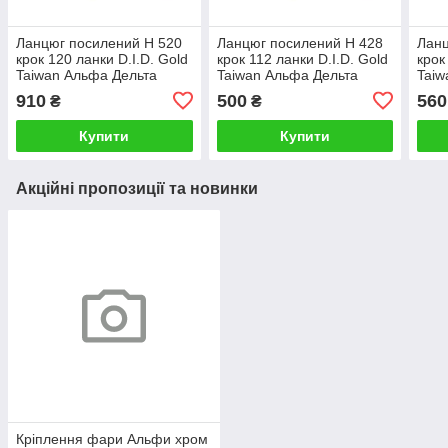
Ланцюг посилений Н 520
Ланцюг посилений Н 428
Ланц
крок 120 ланки D.I.D. Gold
крок 112 ланки D.I.D. Gold
крок
Taiwan Альфа Дельта
Taiwan Альфа Дельта
Taiw
Мустанг Актив
Мустанг Актив
Муст
910
500
560
₴
₴
Купити
Купити
Акційні пропозиції та новинки
Кріплення фари Альфи хром