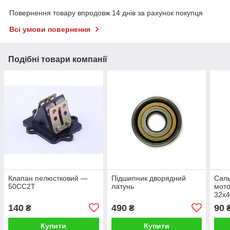
Повернення товару впродовж 14 днів за рахунок покупця
Всі умови повернення
Подібні товари компанії
Клапан пелюстковий —
Підшипник дворядний
Саль
50CC2T
латунь
мото
32х4
140
490
90
₴
₴
Купити
Купити