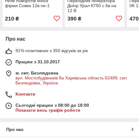
Реле поворотів Мінск
Перехідник генератора
Пере
фірми Совек 12в пе-1
Дніпр Урал К750 c 6в на
ІЖ 1
12 В
210
390
470
₴
₴
Про нас
91% позитивних з 350 відгуків за рік
Працює з 31.10.2017
м. смт. Безлюдовка
вул. Мостобудівників 8а Харківська область 62489, смт.
Безлюдовка, Україна
Контакти
Сьогодні працює з 08:00 до 18:00
Показати весь графік роботи
Про нас