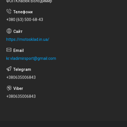
ФОП Класюк Володимир
+380 (63) 500-68-43
https://motosklad.in.ua/
kr.vladimirsport@gmail.com
+380635006843
+380635006843