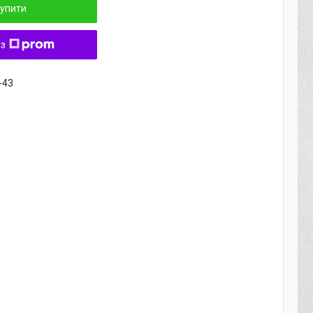
упити
 з
-43