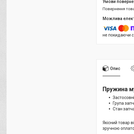
повернення тов
не покидаючи с
Опис
Пружина м
Застосовн
Група зап
Стан запч
Якісний товар в
зручною оплатою