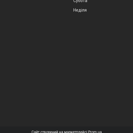
Субота
Неділя
Сайт створений на маркетплейсі
Prom.ua