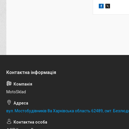
MotoSklad
вул. Мостобудівників 8а Харківська область 62489, смт. Безлюд