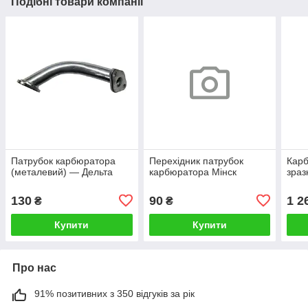
Подібні товари компанії
Патрубок карбюратора
Перехідник патрубок
Карб
(металевий) — Дельта
карбюратора Мінск
зраз
130
90
1 2
₴
₴
Купити
Купити
Про нас
91% позитивних з 350 відгуків за рік