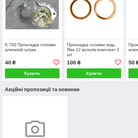
К-750 Прокладка головки
Прокладка головки мідь
Прок
алюміній штука
Ява 12 вольтів комплект 2
алюм
шт.
40
100
50
₴
₴
Купити
Купити
Акційні пропозиції та новинки