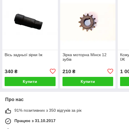
Вісь задньої зірки Іж
Зірка моторна Мінск 12
Кожу
зубів
ІЖ
340
210
1 0
₴
₴
Купити
Купити
Про нас
91% позитивних з 350 відгуків за рік
Працює з 31.10.2017