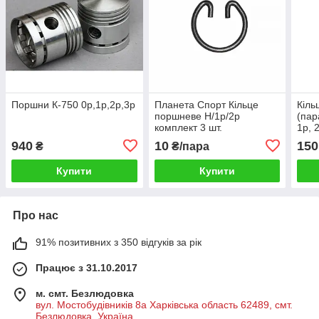
Поршни К-750 0р,1р,2р,3р
Планета Спорт Кільце
Кіль
поршневе Н/1р/2р
(пар
комплект 3 шт.
1р, 
940
10
150
₴
₴/пара
Купити
Купити
Про нас
91% позитивних з 350 відгуків за рік
Працює з 31.10.2017
м. смт. Безлюдовка
вул. Мостобудівників 8а Харківська область 62489, смт.
Безлюдовка, Україна