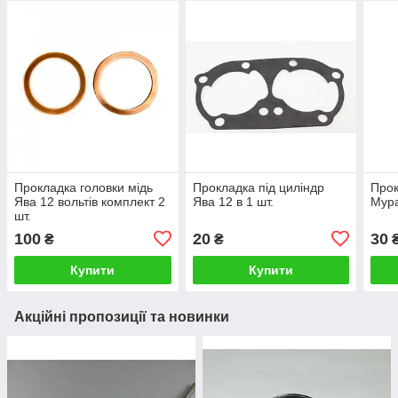
Прокладка головки мідь
Прокладка під циліндр
Прок
Ява 12 вольтів комплект 2
Ява 12 в 1 шт.
Мура
шт.
100
20
30
₴
₴
Купити
Купити
Акційні пропозиції та новинки