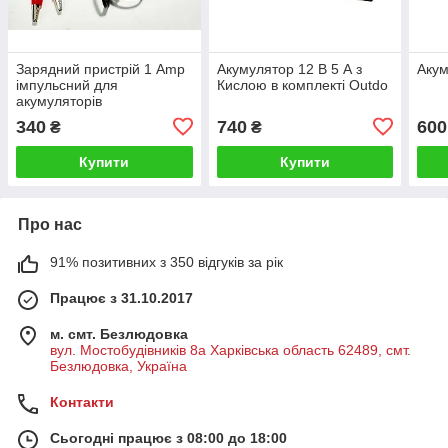
Зарядний пристрій 1 Amp
Акумулятор 12 В 5 А з
Акум
імпульсний для
Кислою в комплекті Outdo
акумуляторів
340
740
600
₴
₴
Купити
Купити
Про нас
91% позитивних з 350 відгуків за рік
Працює з 31.10.2017
м. смт. Безлюдовка
вул. Мостобудівників 8а Харківська область 62489, смт.
Безлюдовка, Україна
Контакти
Сьогодні працює з 08:00 до 18:00