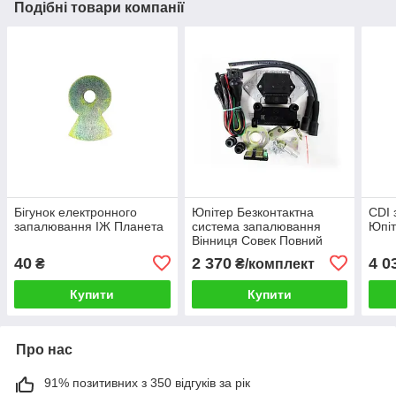
Подібні товари компанії
Бігунок електронного
Юпітер Безконтактна
CDI 
запалювання ІЖ Планета
система запалювання
Юпіт
Вінниця Совек Повний
комплект
40
2 370
4 0
₴
₴/комплект
Купити
Купити
Про нас
91% позитивних з 350 відгуків за рік