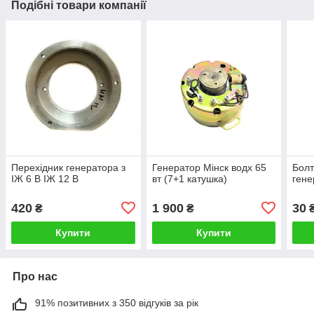
Подібні товари компанії
Перехідник генератора з
Генератор Мінск водх 65
Болт
ІЖ 6 В ІЖ 12 В
вт (7+1 катушка)
ген
420
1 900
30
₴
₴
Купити
Купити
Про нас
91% позитивних з 350 відгуків за рік