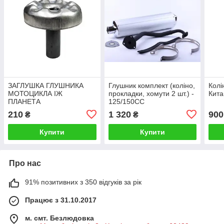
ЗАГЛУШКА ГЛУШНИКА
Глушник комплект (коліно,
Колі
МОТОЦИКЛА ІЖ
прокладки, хомути 2 шт.) -
Кита
ПЛАНЕТА
125/150CC
210
1 320
900
₴
₴
Купити
Купити
Про нас
91% позитивних з 350 відгуків за рік
Працює з 31.10.2017
м. смт. Безлюдовка