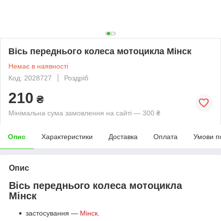
Вісь переднього колеса мотоцикла Мінск
Немає в наявності
Код: 2028727
Роздріб
210
₴
Мінімальна сума замовлення на сайті — 300 ₴
Опис
Характеристики
Доставка
Оплата
Умови п
Опис
Вісь переднього колеса мотоцикла
Мінск
застосування —
Мінск
.