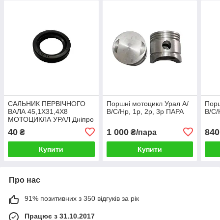
САЛЬНИК ПЕРВІЧНОГО
Поршні мотоцикл Урал А/
Порш
ВАЛА 45,1Х31,4Х8
В/С/Нр, 1р, 2р, 3р ПАРА
В/С/
МОТОЦИКЛА УРАЛ Дніпро
40
1 000
840
₴
₴/пара
Купити
Купити
Про нас
91% позитивних з 350 відгуків за рік
Працює з 31.10.2017