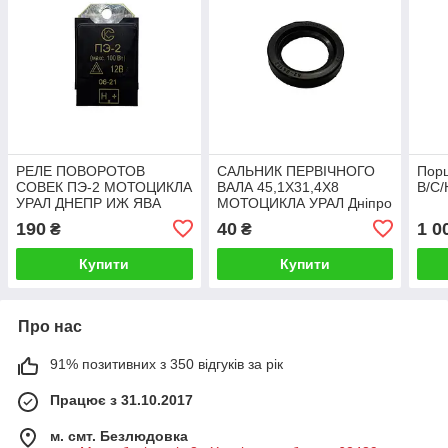
РЕЛЕ ПОВОРОТОВ
САЛЬНИК ПЕРВІЧНОГО
Порш
СОВЕК ПЭ-2 МОТОЦИКЛА
ВАЛА 45,1Х31,4Х8
В/С/
УРАЛ ДНЕПР ИЖ ЯВА
МОТОЦИКЛА УРАЛ Дніпро
190
40
1 0
₴
₴
Купити
Купити
Про нас
91% позитивних з 350 відгуків за рік
Працює з 31.10.2017
м. смт. Безлюдовка